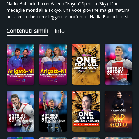
Nadia Battocletti con Valerio “Fayna” Spinella (Sky). Due
medaglie mondiali a Tokyo, una voce giovane ma già matura,
un talento che corre leggero e profondo. Nadia Battocletti si
racconta in compagnia di Valerio “Fayna” Spinella in un
episodio che unisce emozione e lucidità.
Contenuti simili
Info