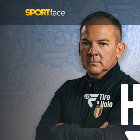
SportFace
Coppa del Mondo ISSF - Trap Mixed - Hangzhou (CHN) 202