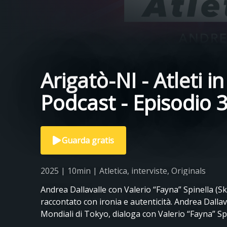
Arigatò-NI - Atleti i
Podcast - Episodio 
Guarda gratis
2025 | 10min | Atletica, interviste, Originals
Andrea Dallavalle con Valerio “Fayna” Spinella (
raccontato con ironia e autenticità. Andrea Dallava
Mondiali di Tokyo, dialoga con Valerio “Fayna” Spin
una chiacchierata che mescola tecnica, emozioni e