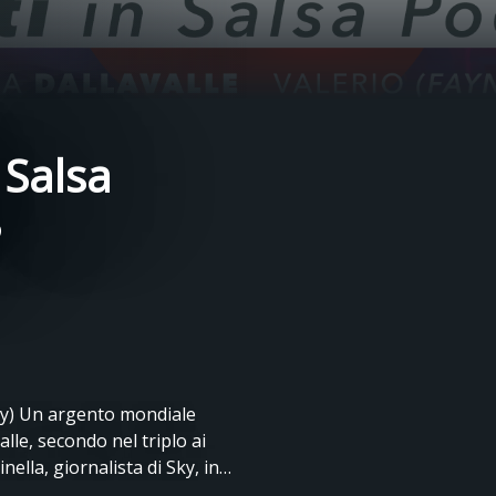
n Salsa
3
Sky) Un argento mondiale
lle, secondo nel triplo ai
ella, giornalista di Sky, in
 passione sportiva. Si parte