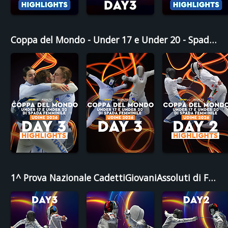
Coppa del Mondo - Under 17 e Under 20 - Spada Femminile - Udine 2026
1^ Prova Nazionale CadettiGiovaniAssoluti di Fioretto e Spada - Roma 2025