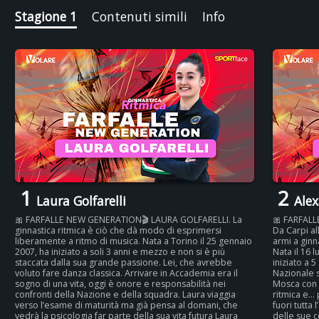
ritratto autentico, fresco e potente di chi vive lo sport ogni
Stagione 1
Contenuti simili
Info
giorno con disciplina, passione e leggerezza. Perché dietro
ogni gesto perfetto, c’è una storia vera da scoprire
1
2
Laura Golfarelli
Alex
🎀 FARFALLE NEW GENERATION🎬 LAURA GOLFARELLI. La
🎀 FARFAL
ginnastica ritmica è ciò che dà modo di esprimersi
Da Carpi a
liberamente a ritmo di musica. Nata a Torino il 25 gennaio
armi a gin
2007, ha iniziato a soli 3 anni e mezzo e non si è più
Nata il 16 
staccata dalla sua grande passione. Lei, che avrebbe
iniziato a 5
voluto fare danza classica. Arrivare in Accademia era il
Nazionale s
sogno di una vita, oggi è onore e responsabilità nei
Mosca con l
confronti della Nazione e della squadra. Laura viaggia
ritmica e… 
verso l’esame di maturità ma già pensa al domani, che
fuori tutta 
vedrà la psicologia far parte della sua vita futura Laura
delle sue 