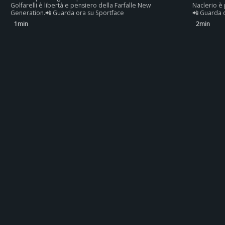
Golfarelli è libertà e pensiero della Farfalle New
Naclerio è 
Generation.📲 Guarda ora su Sportface
📲 Guarda 
1min
2min