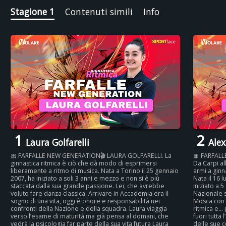
ritratto autentico, fresco e potente di chi vive lo sport ogni
Stagione 1
Contenuti simili
Info
giorno con disciplina, passione e leggerezza. Perché dietro
ogni gesto perfetto, c’è una storia vera da scoprire
1
2
Laura Golfarelli
Alex
🎀 FARFALLE NEW GENERATION🎬 LAURA GOLFARELLI. La
🎀 FARFAL
ginnastica ritmica è ciò che dà modo di esprimersi
Da Carpi a
liberamente a ritmo di musica. Nata a Torino il 25 gennaio
armi a gin
2007, ha iniziato a soli 3 anni e mezzo e non si è più
Nata il 16 
staccata dalla sua grande passione. Lei, che avrebbe
iniziato a 5
voluto fare danza classica. Arrivare in Accademia era il
Nazionale s
sogno di una vita, oggi è onore e responsabilità nei
Mosca con l
confronti della Nazione e della squadra. Laura viaggia
ritmica e… 
verso l’esame di maturità ma già pensa al domani, che
fuori tutta 
vedrà la psicologia far parte della sua vita futura Laura
delle sue 