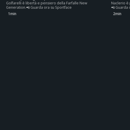
Golfarelli è libertà e pensiero della Farfalle New
Naclerio è 
Generation.📲 Guarda ora su Sportface
📲 Guarda 
1min
2min