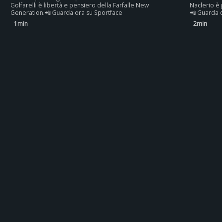
Golfarelli è libertà e pensiero della Farfalle New
Naclerio è 
Generation.📲 Guarda ora su Sportface
📲 Guarda 
1min
2min