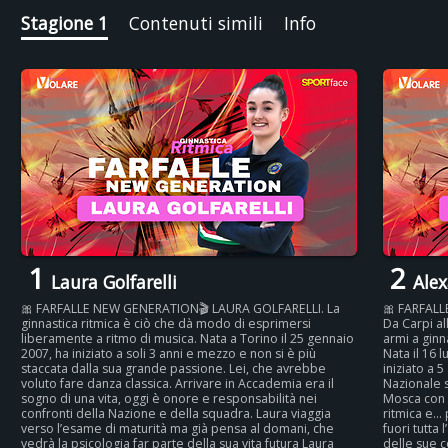
ritratto autentico, fresco e potente di chi vive lo sport ogni
Stagione 1
Contenuti simili
Info
giorno con disciplina, passione e leggerezza. Perché dietro
ogni gesto perfetto, c’è una storia vera da scoprire
1
2
Laura Golfarelli
Alex
🎀 FARFALLE NEW GENERATION🎬 LAURA GOLFARELLI. La
🎀 FARFAL
ginnastica ritmica è ciò che dà modo di esprimersi
Da Carpi a
liberamente a ritmo di musica. Nata a Torino il 25 gennaio
armi a gin
2007, ha iniziato a soli 3 anni e mezzo e non si è più
Nata il 16 
staccata dalla sua grande passione. Lei, che avrebbe
iniziato a 5
voluto fare danza classica. Arrivare in Accademia era il
Nazionale s
sogno di una vita, oggi è onore e responsabilità nei
Mosca con l
confronti della Nazione e della squadra. Laura viaggia
ritmica e… 
verso l’esame di maturità ma già pensa al domani, che
fuori tutta 
vedrà la psicologia far parte della sua vita futura Laura
delle sue 