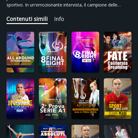
sportivo. In un'emozionante intervista, il campione delle
Fiamme Oro ha raccontato la sua difficile esperienza a Parigi
2024, dalla quale ha tratto degli importanti insegnamenti.
Contenuti simili
Info