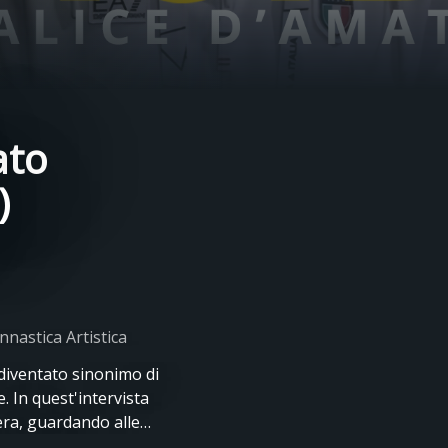
ato
)
nnastica Artistica
 diventato sinonimo di
e. In quest'intervista
iera, guardando alle
o segreto.