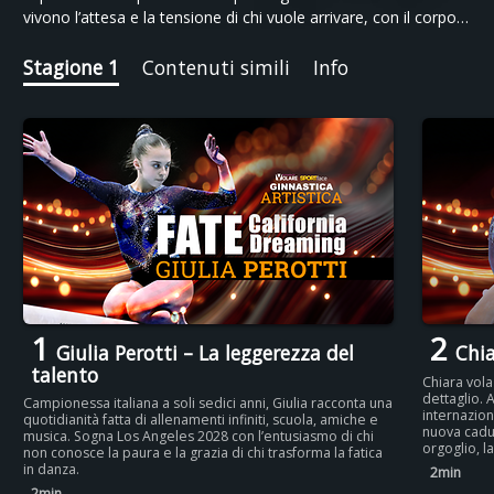
vivono l’attesa e la tensione di chi vuole arrivare, con il corpo
segnato da sacrifici e la mente piena di speranza. La
ginnastica diventa una lingua di resistenza: una ricerca di
Stagione 1
Contenuti simili
Info
bellezza dentro la fatica, di equilibrio tra paura e desiderio.
“California Dreaming” racconta le giovani donne che si
preparano a trasformare il sogno olimpico in realtà, un
esercizio alla volta.
1
2
Giulia Perotti – La leggerezza del
Chia
talento
Chiara vola
dettaglio. A
Campionessa italiana a soli sedici anni, Giulia racconta una
internazion
quotidianità fatta di allenamenti infiniti, scuola, amiche e
nuova cadut
musica. Sogna Los Angeles 2028 con l’entusiasmo di chi
orgoglio, la
non conosce la paura e la grazia di chi trasforma la fatica
in danza.
2min
2min