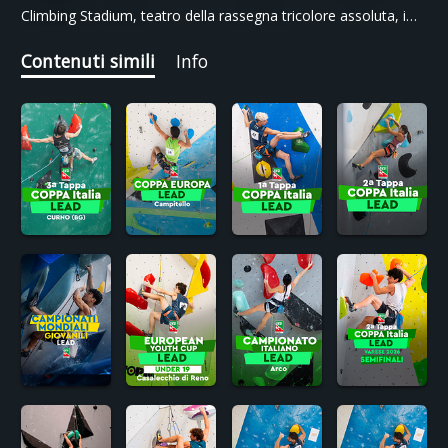
Climbing Stadium, teatro della rassegna tricolore assoluta, i
due atleti hanno conquistato il titolo nazionale in diretta su
Sportface TV.
Contenuti simili
Info