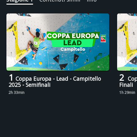
1
2
Coppa Europa - Lead - Campitello
Copp
2025 - Semifinali
Finali
2h 33min
1h 29min