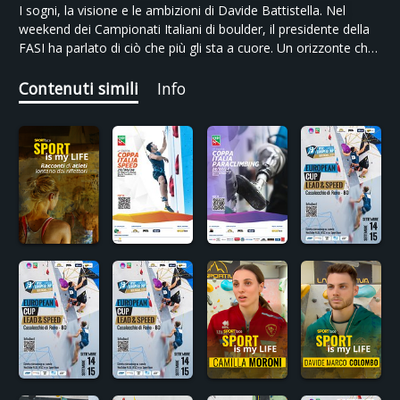
I sogni, la visione e le ambizioni di Davide Battistella. Nel
weekend dei Campionati Italiani di boulder, il presidente della
FASI ha parlato di ciò che più gli sta a cuore. Un orizzonte che
va ben oltre i confini dell’agonismo, toccando i temi della
riabilitazione e di uno sport alla portata di tutti.
Contenuti simili
Info