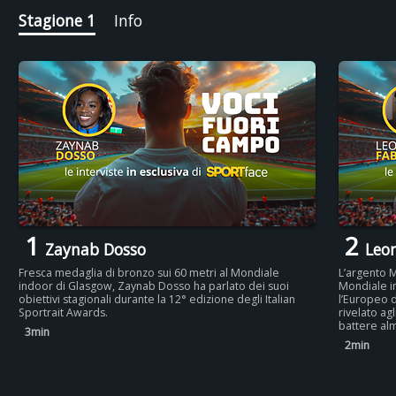
Stagione 1
Info
1
2
Zaynab Dosso
Leo
Fresca medaglia di bronzo sui 60 metri al Mondiale
L’argento M
indoor di Glasgow, Zaynab Dosso ha parlato dei suoi
Mondiale i
obiettivi stagionali durante la 12° edizione degli Italian
l’Europeo d
Sportrait Awards.
rivelato agl
battere al
3min
2min