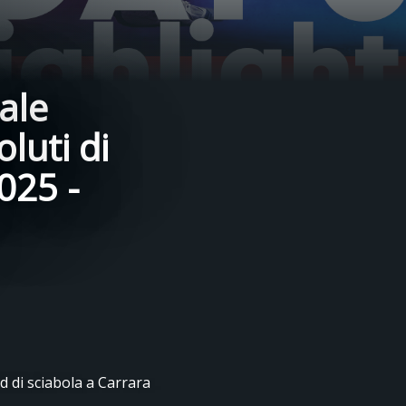
ale
luti di
025 -
d di sciabola a Carrara