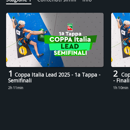
1
2
Coppa Italia Lead 2025 - 1a Tappa -
Copp
Semifinali
- Finali
2h 11min
1h 10min