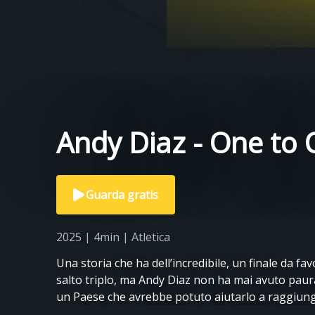
Andy Diaz - One to
Guarda gratis
2025 | 4min | Atletica
Una storia che ha dell’incredibile, un finale da favo
salto triplo, ma Andy Diaz non ha mai avuto paura
un Paese che avrebbe potuto aiutarlo a raggiun
Questo è il racconto della medaglia di bronzo ai G