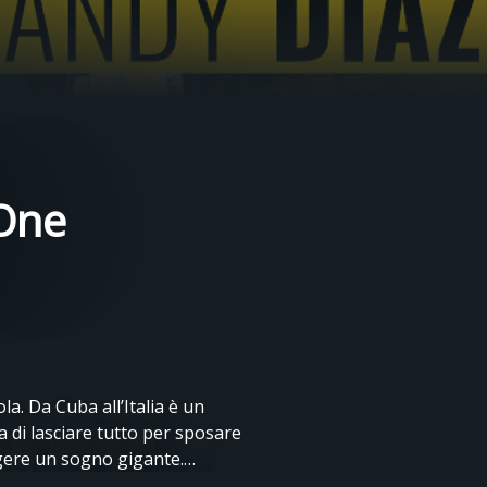
 One
la. Da Cuba all’Italia è un
 di lasciare tutto per sposare
gere un sogno gigante.
iochi Olimpici di Parigi 2024.