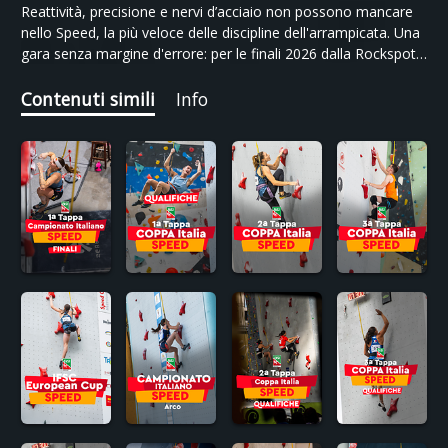
Reattività, precisione e nervi d’acciaio non possono mancare
nello Speed, la più veloce delle discipline dell'arrampicata. Una
gara senza margine d'errore: per le finali 2026 dalla Rockspot
di Milano, già dalle qualifiche, la differenza la fa anche solo un
centesimo di secondo.
Contenuti simili
Info