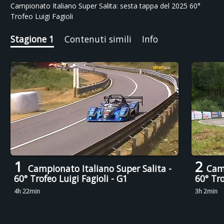
Campionato Italiano Super Salita: sesta tappa del 2025 60°
Trofeo Luigi Fagioli
Stagione 1
Contenuti simili
Info
1
2
Campionato Italiano Super Salita -
Camp
60° Trofeo Luigi Fagioli - G1
60° Tro
4h 22min
3h 2min