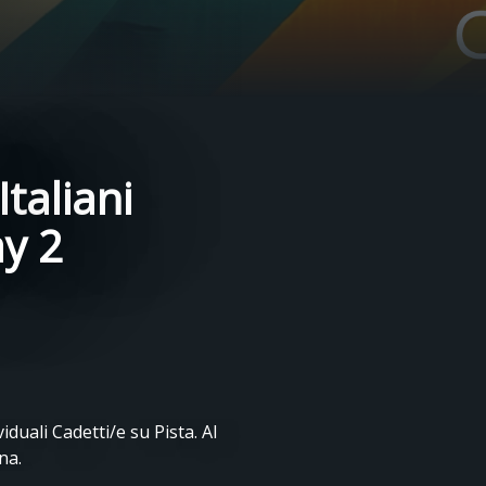
taliani
ay 2
iduali Cadetti/e su Pista. Al
na.