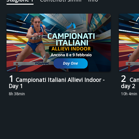
1
2
Campionati Italiani Allievi Indoor -
Camp
Day 1
day 2
8h 38min
10h 4min