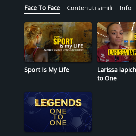
Face To Face
Contenuti simili
Info
Sport Is My Life
Larissa Iapic
to One