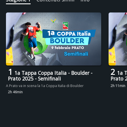
1
2
1a Tappa Coppa Italia - Boulder -
1a T
Prato 2025 - Semifinali
Prato 2
A Prato va in scena la 1a Coppa Italia di Boulder
2h 11min
2h 46min