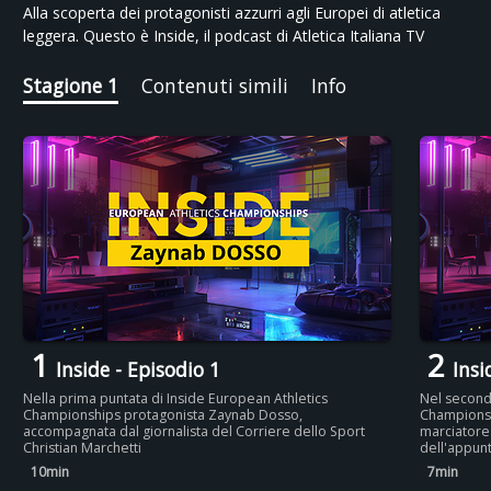
Alla scoperta dei protagonisti azzurri agli Europei di atletica
leggera. Questo è Inside, il podcast di Atletica Italiana TV
Stagione 1
Contenuti simili
Info
1
2
Inside - Episodio 1
Insi
Nella prima puntata di Inside European Athletics
Nel second
Championships protagonista Zaynab Dosso,
Championshi
accompagnata dal giornalista del Corriere dello Sport
marciatore 
Christian Marchetti
dell'appun
10min
7min