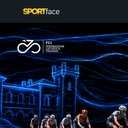
SportFace